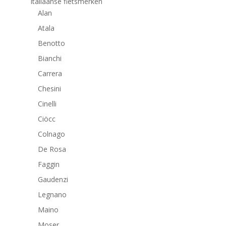
Italiaanse fietsmerken
Alan
Atala
Benotto
Bianchi
Carrera
Chesini
Cinelli
Ciöcc
Colnago
De Rosa
Faggin
Gaudenzi
Legnano
Maino
Moser