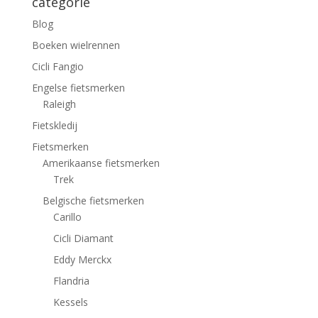
categorie
Blog
Boeken wielrennen
Cicli Fangio
Engelse fietsmerken
Raleigh
Fietskledij
Fietsmerken
Amerikaanse fietsmerken
Trek
Belgische fietsmerken
Carillo
Cicli Diamant
Eddy Merckx
Flandria
Kessels