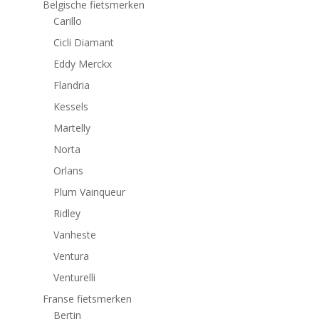
Belgische fietsmerken
Carillo
Cicli Diamant
Eddy Merckx
Flandria
Kessels
Martelly
Norta
Orlans
Plum Vainqueur
Ridley
Vanheste
Ventura
Venturelli
Franse fietsmerken
Bertin