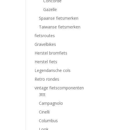
Concorde
Gazelle
Spaanse fietsmerken
Taiwanse fietsmerken
fietsroutes
Gravelbikes
Herstel bromfiets
Herstel fiets
Legendarische cols
Retro rondes
vintage fietscomponenten
3ttt
Campagnolo
Cinelli
Columbus
Look