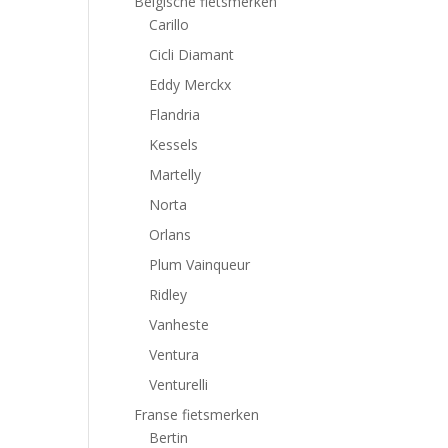
Belgische fietsmerken
Carillo
Cicli Diamant
Eddy Merckx
Flandria
Kessels
Martelly
Norta
Orlans
Plum Vainqueur
Ridley
Vanheste
Ventura
Venturelli
Franse fietsmerken
Bertin