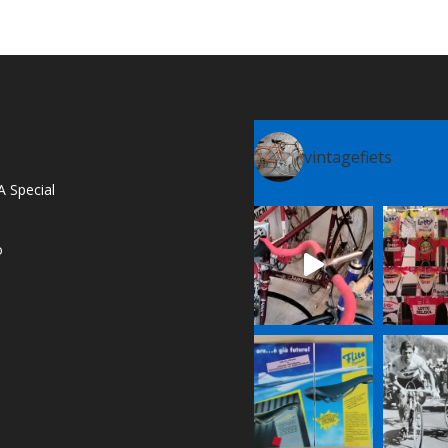
vintagefiets
A Special
o