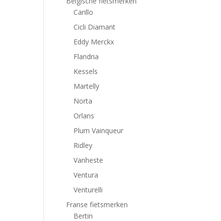
Belgische fietsmerken
Carillo
Cicli Diamant
Eddy Merckx
Flandria
Kessels
Martelly
Norta
Orlans
Plum Vainqueur
Ridley
Vanheste
Ventura
Venturelli
Franse fietsmerken
Bertin