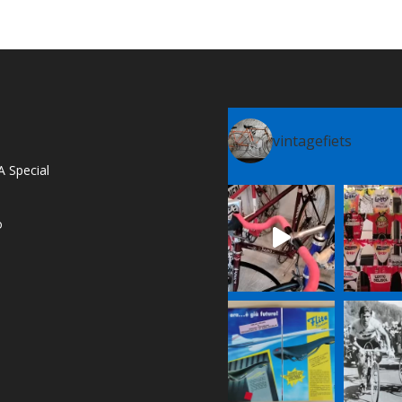
vintagefiets
A Special
o