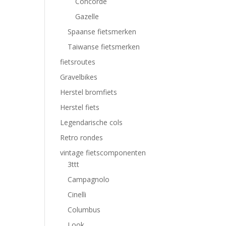
Concorde
Gazelle
Spaanse fietsmerken
Taiwanse fietsmerken
fietsroutes
Gravelbikes
Herstel bromfiets
Herstel fiets
Legendarische cols
Retro rondes
vintage fietscomponenten
3ttt
Campagnolo
Cinelli
Columbus
Look