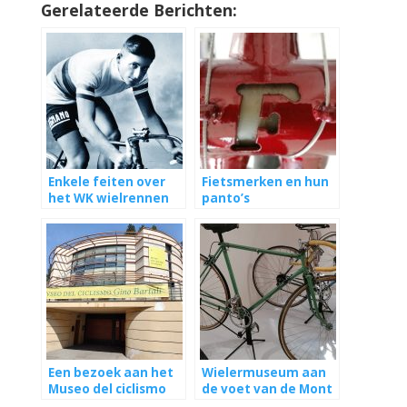
Gerelateerde Berichten:
Enkele feiten over
Fietsmerken en hun
het WK wielrennen
panto’s
Een bezoek aan het
Wielermuseum aan
Museo del ciclismo
de voet van de Mont
Gino Bartali in
Ventoux