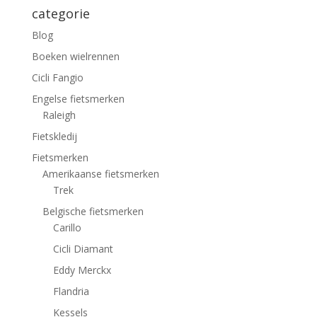
categorie
Blog
Boeken wielrennen
Cicli Fangio
Engelse fietsmerken
Raleigh
Fietskledij
Fietsmerken
Amerikaanse fietsmerken
Trek
Belgische fietsmerken
Carillo
Cicli Diamant
Eddy Merckx
Flandria
Kessels