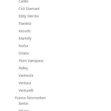
Carillo
Cicli Diamant
Eddy Merckx
Flandria
Kessels
Martelly
Norta
Orlans
Plum Vainqueur
Ridley
Vanheste
Ventura
Venturelli
Franse fietsmerken
Bertin
Gitane