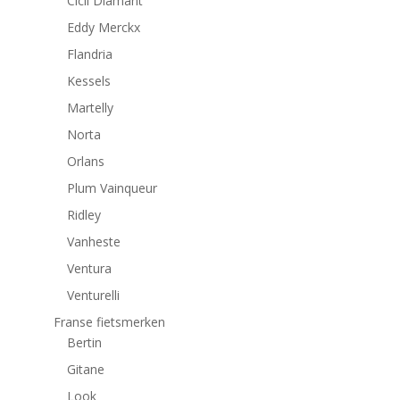
Cicli Diamant
Eddy Merckx
Flandria
Kessels
Martelly
Norta
Orlans
Plum Vainqueur
Ridley
Vanheste
Ventura
Venturelli
Franse fietsmerken
Bertin
Gitane
Look