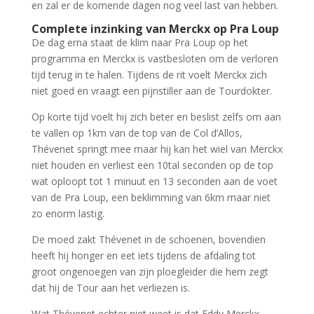
en zal er de komende dagen nog veel last van hebben.
Complete inzinking van Merckx op Pra Loup
De dag erna staat de klim naar Pra Loup op het
programma en Merckx is vastbesloten om de verloren
tijd terug in te halen. Tijdens de rit voelt Merckx zich
niet goed en vraagt een pijnstiller aan de Tourdokter.
Op korte tijd voelt hij zich beter en beslist zelfs om aan
te vallen op 1km van de top van de Col d’Allos,
Thévenet springt mee maar hij kan het wiel van Merckx
niet houden en verliest een 10tal seconden op de top
wat oploopt tot 1 minuut en 13 seconden aan de voet
van de Pra Loup, een beklimming van 6km maar niet
zo enorm lastig.
De moed zakt Thévenet in de schoenen, bovendien
heeft hij honger en eet iets tijdens de afdaling tot
groot ongenoegen van zijn ploegleider die hem zegt
dat hij de Tour aan het verliezen is.
Wat Thévenet echter niet weet is dat Eddy Merckx