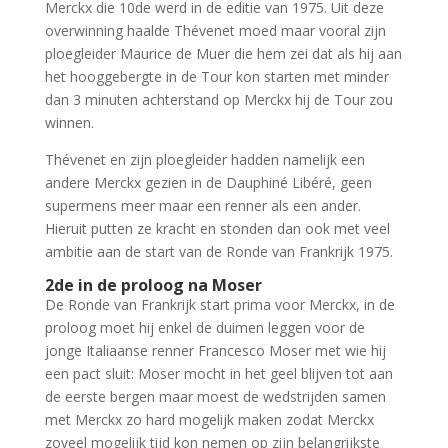
Merckx die 10de werd in de editie van 1975. Uit deze
overwinning haalde Thévenet moed maar vooral zijn
ploegleider Maurice de Muer die hem zei dat als hij aan
het hooggebergte in de Tour kon starten met minder
dan 3 minuten achterstand op Merckx hij de Tour zou
winnen.
Thévenet en zijn ploegleider hadden namelijk een
andere Merckx gezien in de Dauphiné Libéré, geen
supermens meer maar een renner als een ander.
Hieruit putten ze kracht en stonden dan ook met veel
ambitie aan de start van de Ronde van Frankrijk 1975.
2de in de proloog na Moser
De Ronde van Frankrijk start prima voor Merckx, in de
proloog moet hij enkel de duimen leggen voor de
jonge Italiaanse renner Francesco Moser met wie hij
een pact sluit: Moser mocht in het geel blijven tot aan
de eerste bergen maar moest de wedstrijden samen
met Merckx zo hard mogelijk maken zodat Merckx
zoveel mogelijk tijd kon nemen op zijn belangrijkste