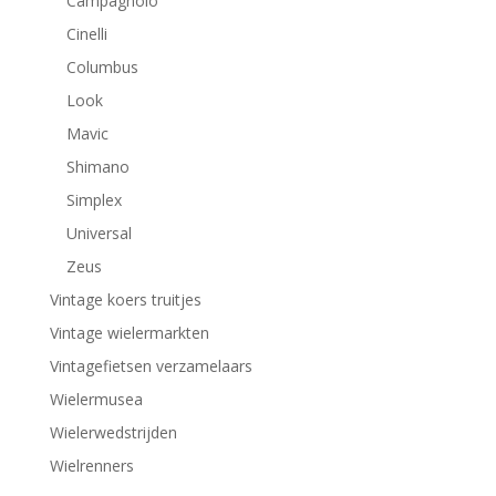
Campagnolo
Cinelli
Columbus
Look
Mavic
Shimano
Simplex
Universal
Zeus
Vintage koers truitjes
Vintage wielermarkten
Vintagefietsen verzamelaars
Wielermusea
Wielerwedstrijden
Wielrenners