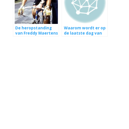
De heropstanding
Waarom wordt er op
van Freddy Maertens
de laatste dag van
in de Tour de France
de Tour de France
1981
niet meer gestreden
voor het
eindklassement?