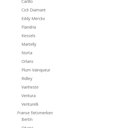
Carillo
Cicli Diamant
Eddy Merckx
Flandria
Kessels
Martelly
Norta
Orlans
Plum Vainqueur
Ridley
Vanheste
Ventura
Venturelli
Franse fietsmerken
Bertin
Gitane