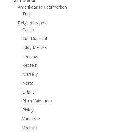
Bike brands
Amerikaanse fietsmerken
Trek
Belgian brands
Carillo
Cicli Diamant
Eddy Merckx
Flandria
Kessels
Martelly
Norta
Orlans
Plum Vainqueur
Ridley
Vanheste
Ventura