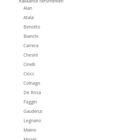
Italiaanse fietsmerken
Alan
Atala
Benotto
Bianchi
Carrera
Chesini
Cinelli
Ciöcc
Colnago
De Rosa
Faggin
Gaudenzi
Legnano
Maino
Moser