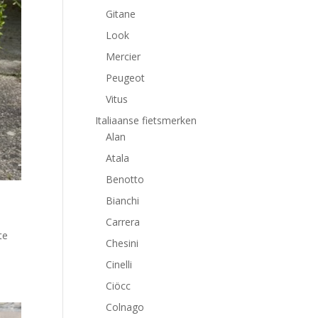
Gitane
Look
Mercier
Peugeot
Vitus
Italiaanse fietsmerken
Alan
Atala
Benotto
Bianchi
Carrera
te
Chesini
Cinelli
Ciöcc
Colnago