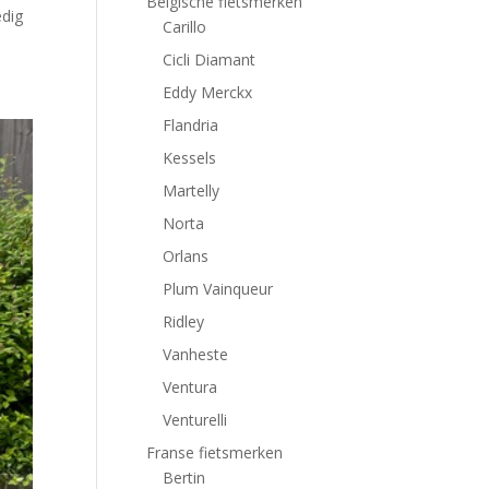
Belgische fietsmerken
edig
Carillo
Cicli Diamant
Eddy Merckx
Flandria
Kessels
Martelly
Norta
Orlans
Plum Vainqueur
Ridley
Vanheste
Ventura
Venturelli
Franse fietsmerken
Bertin