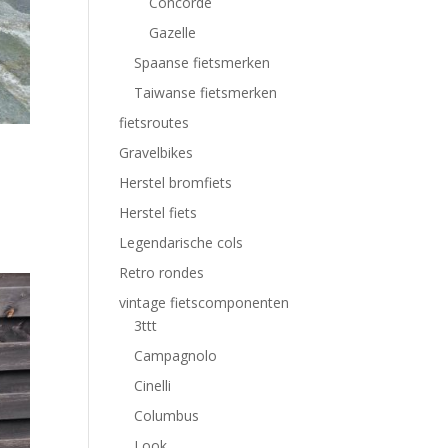
Concorde
Gazelle
Spaanse fietsmerken
Taiwanse fietsmerken
fietsroutes
Gravelbikes
Herstel bromfiets
Herstel fiets
Legendarische cols
Retro rondes
vintage fietscomponenten
3ttt
Campagnolo
Cinelli
Columbus
Look