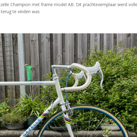
n Gazelle Champion met frame model AB. Dit prachtexemplaar werd voll
 terug te vinden was