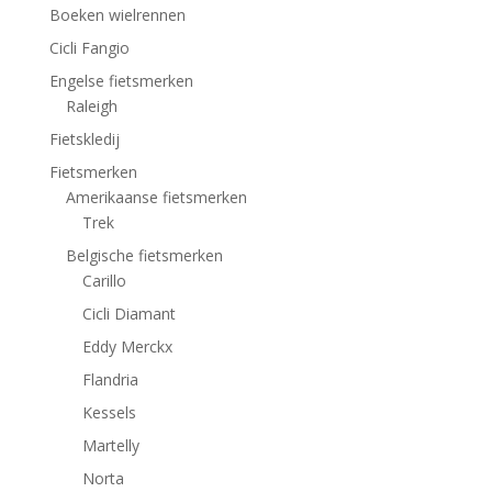
Boeken wielrennen
Cicli Fangio
Engelse fietsmerken
Raleigh
Fietskledij
Fietsmerken
Amerikaanse fietsmerken
Trek
Belgische fietsmerken
Carillo
Cicli Diamant
Eddy Merckx
Flandria
Kessels
Martelly
Norta