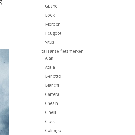
8
Gitane
Look
Mercier
Peugeot
Vitus
Italiaanse fietsmerken
Alan
Atala
Benotto
Bianchi
Carrera
Chesini
Cinelli
Ciöcc
Colnago