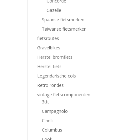
Concorde
Gazelle
Spaanse fietsmerken
Taiwanse fietsmerken
fietsroutes
Gravelbikes
Herstel bromfiets
Herstel fiets
Legendarische cols
Retro rondes
vintage fietscomponenten
3ttt
Campagnolo
Cinelli
Columbus
Look