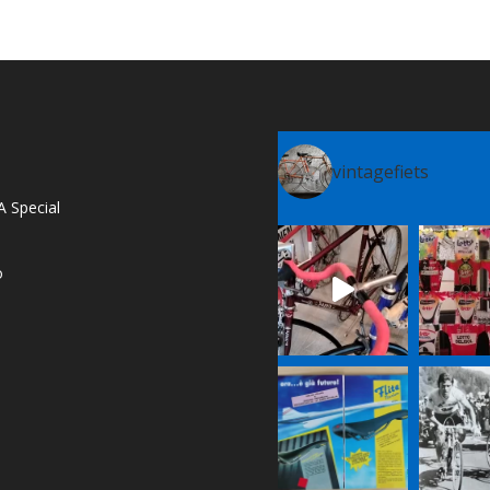
vintagefiets
A Special
o