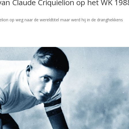
van Claude Criquielion op het WK 198
elion op weg naar de wereldtitel maar werd hij in de dranghekkens