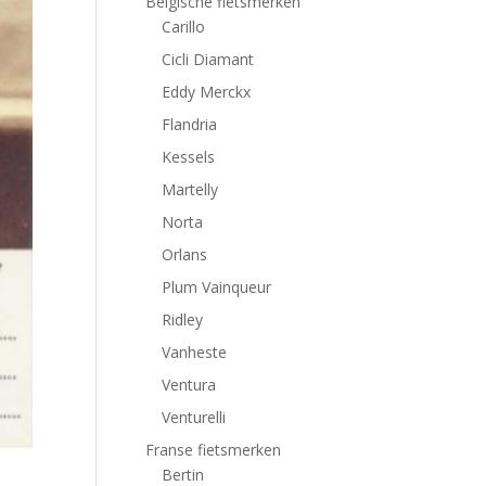
Belgische fietsmerken
Carillo
Cicli Diamant
Eddy Merckx
Flandria
Kessels
Martelly
Norta
Orlans
Plum Vainqueur
Ridley
Vanheste
Ventura
Venturelli
Franse fietsmerken
Bertin