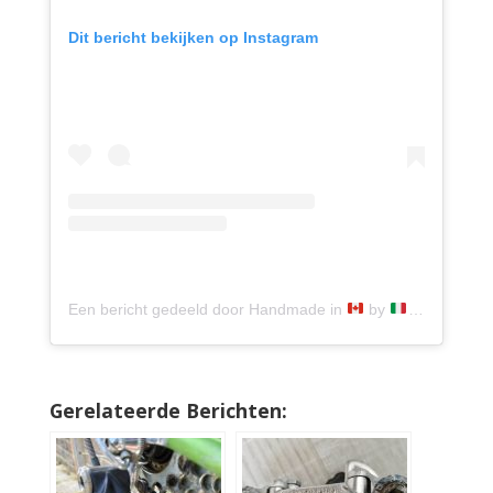
Dit bericht bekijken op Instagram
Een bericht gedeeld door Handmade in
by
hands (@ma
Gerelateerde Berichten: