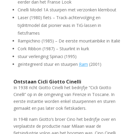
eerder dan het Franse Look
Cinelli Model 1A stuurpen met verzonken klembout
Laser (1980) fiets – Track-achtervolging en
tijdritmodel dat pionier was in TiG-lassen in
fietsframes
Rampichino (1985) – De eerste mountainbike in Italië
Cork Ribbon (1987) – Stuurlint in kurk
stuur verlenging Spinaci (1995)
geïntegreerd stuur en stuurpen
Ram
(2001)
Ontstaan Cicli Giotto Cinelli
In 1938 richt Giotto Cinelli het bedrijfje “Cicli Giotto
Cinelli” op in de omgeving van Firenze in Toscane. In
eerste instantie worden enkel stuurpennen en sturen
gemaakt en pas later ook fietskaders.
In 1948 nam Giotto’s broer Cino het bedrijfje over en
verplaatste de productie naar Milaan waar de
fietsindustrie volop aan het boomen was. Cino Cinelli