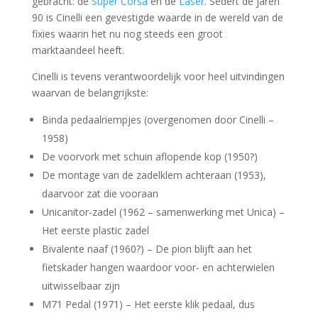
gebracht: de
Super Corsa
en de
Laser
. Sedert de jaren
90 is Cinelli een gevestigde waarde in de wereld van de
fixies waarin het nu nog steeds een groot
marktaandeel heeft.
Cinelli is tevens verantwoordelijk voor heel uitvindingen
waarvan de belangrijkste:
Binda pedaalriempjes (overgenomen door Cinelli –
1958)
De voorvork met schuin aflopende kop (1950?)
De montage van de zadelklem achteraan (1953),
daarvoor zat die vooraan
Unicanitor-zadel (1962 – samenwerking met Unica) –
Het eerste plastic zadel
Bivalente naaf (1960?) – De pion blijft aan het
fietskader hangen waardoor voor- en achterwielen
uitwisselbaar zijn
M71 Pedal (1971) – Het eerste klik pedaal, dus