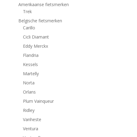
Amerikaanse fietsmerken
Trek
Belgische fietsmerken
Carillo
Cicli Diamant
Eddy Merckx
Flandria
Kessels
Martelly
Norta
Orlans
Plum Vainqueur
Ridley
Vanheste
Ventura