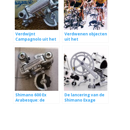
Verdwijnt
Verdwenen objecten
Campagnolo uit het
uit het
profpeloton?
wielerpeloton – deel
2
Shimano 600 Ex
De lancering van de
Arabesque: de
Shimano Exage
mooiste van
groep in 1987
Shimano?