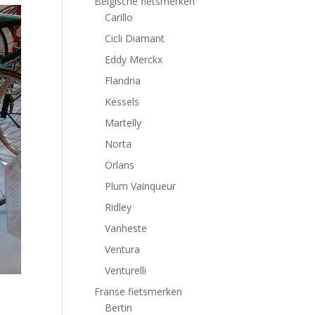
Belgische fietsmerken
Carillo
Cicli Diamant
Eddy Merckx
Flandria
Kessels
Martelly
Norta
Orlans
Plum Vainqueur
Ridley
Vanheste
Ventura
Venturelli
Franse fietsmerken
Bertin