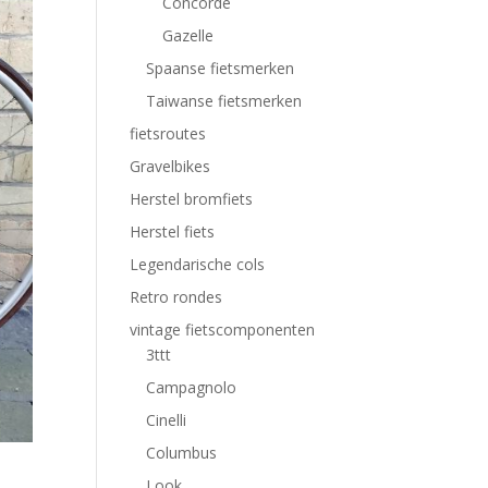
Concorde
Gazelle
Spaanse fietsmerken
Taiwanse fietsmerken
fietsroutes
Gravelbikes
Herstel bromfiets
Herstel fiets
Legendarische cols
Retro rondes
vintage fietscomponenten
3ttt
Campagnolo
Cinelli
Columbus
Look