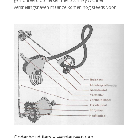
gemonteerd op fietsen met Sturmey Archner
versnellingsnaven maar ze komen nog steeds voor
Onderhoud fiets – vernieuwen van