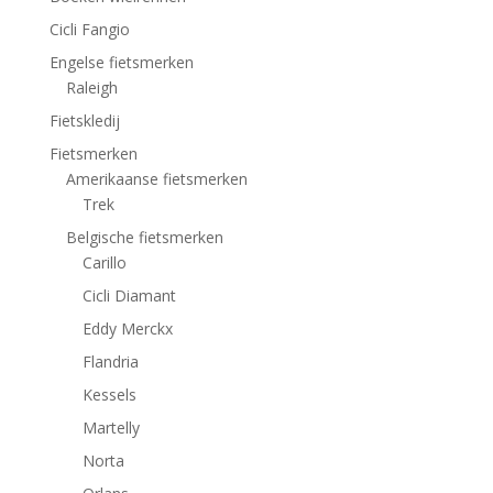
Cicli Fangio
Engelse fietsmerken
Raleigh
Fietskledij
Fietsmerken
Amerikaanse fietsmerken
Trek
Belgische fietsmerken
Carillo
Cicli Diamant
Eddy Merckx
Flandria
Kessels
Martelly
Norta